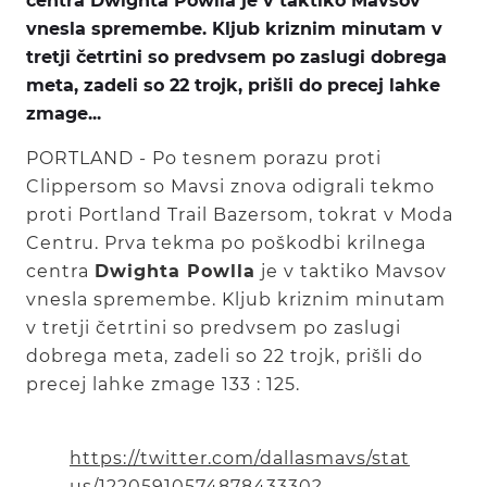
centra Dwighta Powlla je v taktiko Mavsov
vnesla spremembe. Kljub kriznim minutam v
tretji četrtini so predvsem po zaslugi dobrega
meta, zadeli so 22 trojk, prišli do precej lahke
zmage...
PORTLAND - Po tesnem porazu proti
Clippersom so Mavsi znova odigrali tekmo
proti Portland Trail Bazersom, tokrat v Moda
Centru. Prva tekma po poškodbi krilnega
centra
Dwighta Powlla
je v taktiko Mavsov
vnesla spremembe. Kljub kriznim minutam
v tretji četrtini so predvsem po zaslugi
dobrega meta, zadeli so 22 trojk, prišli do
precej lahke zmage 133 : 125.
https://twitter.com/dallasmavs/stat
us/1220591057487843330?