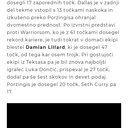
dosegli 17 zaporednih točk. Dallas je v zadnji
del tekme vstopil s 13 točkami naskoka in
izkušeno preko Porzingisa ohranjal
dvomestno prednost. Po izvrstni predstavi
proti Warriorsom, ko je z 61 točkami dosegel
rekord kariere, je tudi tokrat v domači ekipi
blestel
Damian Lillard
, ki je dosegel 47
točk, od tega kar osem trojk. Pri gostujoči
ekipi iz Teksasa pa je bil znova najboljši
igralec Luka Dončić, prispeval je 27 točk,
dodal pa še šest skokov in devet podaj.
Porzingis je dosegel 20 točk, Seth Curry pa
17.