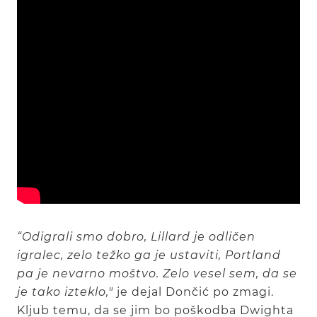
“Odigrali smo dobro, Lillard je odličen
igralec, zelo težko ga je ustaviti, Portland
pa je nevarno moštvo. Zelo vesel sem, da se
je tako izteklo,"
je dejal Dončić po zmagi.
Kljub temu, da se jim bo poškodba Dwighta