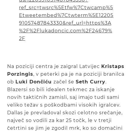
ref_src=twsrc%5Etfw%7Ctwcamp%5
Etweetembed%7Ctwterm%5E12205
91057487843330&ref_url=https%3A
%2F%2Flukadoncic.com%2F24679%
2F
Na poziciji centra je zaigral Latvijec
Kristaps
Porzingis
, v peterki pa je na poziciji branilca
ob
Luki Dončiću
začel še
Seth Curry
.
Blazersi so bili idealen tekmec za iskanje
novih taktičnih zamisli, saj imajo tudi sami
veliko težav s poškodbami visokih igralcev.
Dallas je prevladoval skozi celotno srečanje,
največ so vodili za kar 25 točk, le v tretji
četrtini se jim je zgodil mrk, ko so domačini