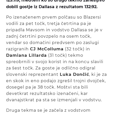
125:119, medtem ko so drugo tekmo zanesljivo
dobili gostje iz Dallasa z rezultatom 132:92.
Po izenačenem prvem polčasu so Blazersi
vodili za pet točk, tretja četrtina pa je
pripadla Mavsom in vodstvo Dallasa se je v
zadnj četrtini povzpelo na osem točk,
vendar so domačini predvsem po zaslugi
razigranih
CJ McColluma
(32 točk) in
Damiana Lillarda
(31 točk) tekmo
spreobrnili v svojo korist in na koncu slavili
za šest točk. Za goste je odlično odigral
slovenski reprezentant
Luka Dončić
, ki je za
en skok in eno podajo zgrešil trojni dvojček,
dosegel pa je 38 točk. Moštvi sta bili
devetkrat rezultatsko izenačeni, kar
dvanajstkrat pa sta se izmenjali v vodstvu.
Druga tekma se je začela z vodstvom