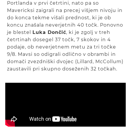
Portlanda v prvi četrtini, nato pa so
Mavericksi zaigrali na precej višjem nivoju in
do konca tekme višali prednost, ki je ob
koncu znašala neverjetnih 40 točk. Ponovno
je blestel
Luka Dončić
, ki je zgolj v treh
četrtinah dosegel 37 točk, 7 skokov in 4
podaje, ob neverjetnem metu za tri točke
9/8. Mavsi so odigrali odlično v obrambi in
domači zvezdniški dvojec (Lillard, McCollum)
zaustavili pri skupno doseženih 32 točkah.