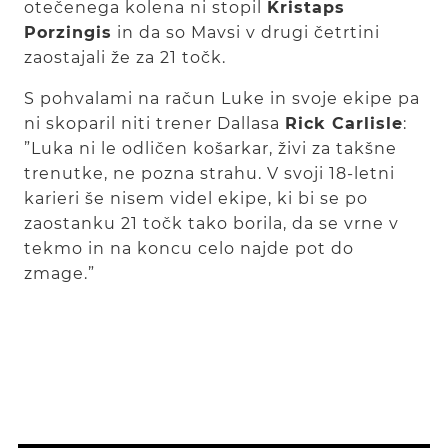
otečenega kolena ni stopil
Kristaps
Porzingis
in da so Mavsi v drugi četrtini
zaostajali že za 21 točk.
S pohvalami na račun Luke in svoje ekipe pa
ni skoparil niti trener Dallasa
Rick Carlisle
:
”Luka ni le odličen košarkar, živi za takšne
trenutke, ne pozna strahu. V svoji 18-letni
karieri še nisem videl ekipe, ki bi se po
zaostanku 21 točk tako borila, da se vrne v
tekmo in na koncu celo najde pot do
zmage.”