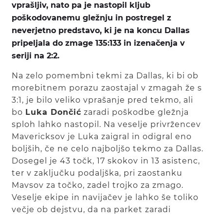
vprašljiv, nato pa je nastopil kljub
poškodovanemu gležnju in postregel z
neverjetno predstavo, ki je na koncu Dallas
pripeljala do zmage 135:133 in izenačenja v
seriji na 2:2.
Na zelo pomembni tekmi za Dallas, ki bi ob
morebitnem porazu zaostajal v zmagah že s
3:1, je bilo veliko vprašanje pred tekmo, ali
bo
Luka Dončić
zaradi poškodbe gležnja
sploh lahko nastopil. Na veselje privržencev
Mavericksov je Luka zaigral in odigral eno
boljših, če ne celo najboljšo tekmo za Dallas.
Dosegel je 43 točk, 17 skokov in 13 asistenc,
ter v zaključku podaljška, pri zaostanku
Mavsov za točko, zadel trojko za zmago.
Veselje ekipe in navijačev je lahko še toliko
večje ob dejstvu, da na parket zaradi