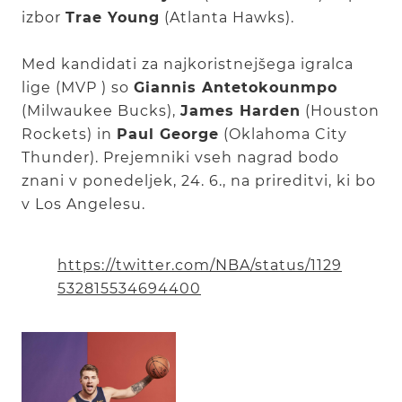
izbor
Trae Young
(Atlanta Hawks).
Med kandidati za najkoristnejšega igralca
lige (MVP ) so
Giannis Antetokounmpo
(Milwaukee Bucks),
James Harden
(Houston
Rockets) in
Paul George
(Oklahoma City
Thunder). Prejemniki vseh nagrad bodo
znani v ponedeljek, 24. 6., na prireditvi, ki bo
v Los Angelesu.
https://twitter.com/NBA/status/1129
532815534694400