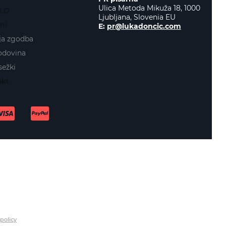
Ulica Metoda Mikuža 18, 1000
LO
Ljubljana, Slovenia EU
ni
E:
pr@lukadoncic.com
ja zgodba
odovina
ežki
akt
policy