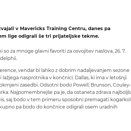
 izvajali v Mavericks Training Centru, danes pa
 lige odigrali še tri prijateljske tekme.
i so za mnoge glavni favoriti za osvojitev naslova, 26. 7.
delphii.
ence, vendar bi lahko z dobrim nadaljevanjem sezone
li lažjega nasprotnika v končnici. Dallas, ki ima v letošnji
ko okrnjeni zasedbi. Odsotni bodo Powell, Brunson, Couley
Burka. Najpomembnejše pa je, da ostaneta zdrava najboljš
gis, saj bodo v tem primeru sposobni premagati kogarkoli
 skupno pa bodo do končnice odigrali osem uradnih