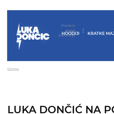
Pravila in
pogoji
HOODIJI
KRATKE MAJ
poslovanja
Domov
LUKA DONČIĆ NA P