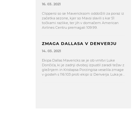
16. 03. 2021
Clippersi so se Mavericksom oddolžili za poraz iz
začetka sezone, kjer so Mavsi slavili s kar 51
točkami razlike, ter jih v domačem American
Airlines Centru premagali 109:99.
ZMAGA DALLASA V DENVERJU
14. 03. 2021
Ekipa Dallas Mavericks se je ob vrnitvi Luke
Dončića, ki je zadnji dvoboj izpustil zaradi težav z
gležnjem in Kristapsa Porzingisa veselila zmage
v gosteh s 116:103 proti ekipi iz Denverja. Luka je
z 21 točkami in 12 asistencami poskrbel za
novega dvojnega dvojčka.