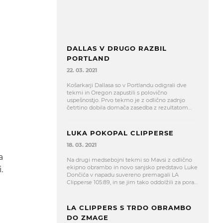
DALLAS V DRUGO RAZBIL
PORTLAND
22. 03. 2021
Košarkarji Dallasa so v Portlandu odigrali dve
tekmi in Oregon zapustili s polovično
uspešnostjo. Prvo tekmo je z odlično zadnjo
četrtino dobila domača zasedba z rezultatom
125:119, medtem ko so drugo tekmo zanesljivo
dobili gostje iz Dallasa z rezultatom 132:92.
LUKA POKOPAL CLIPPERSE
-
18. 03. 2021
a
Na drugi medsebojni tekmi so Mavsi z odlično
ekipno obrambo in novo sanjsko predstavo Luke
.
Dončića v napadu suvereno premagali LA
Clipperse 105:89, in se jim tako oddolžili za poraz
pred dnevi.
LA CLIPPERS S TRDO OBRAMBO
DO ZMAGE