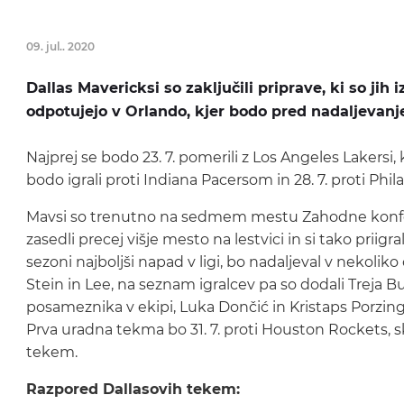
09. jul.. 2020
Dallas Mavericksi so zaključili priprave, ki so jih
odpotujejo v Orlando, kjer bodo pred nadaljevanjem
Najprej se bodo 23. 7. pomerili z Los Angeles Lakersi, k
bodo igrali proti Indiana Pacersom in 28. 7. proti Phila
Mavsi so trenutno na sedmem mestu Zahodne konfer
zasedli precej višje mesto na lestvici in si tako priigra
sezoni najboljši napad v ligi, bo nadaljeval v nekoli
Stein in Lee, na seznam igralcev pa so dodali Treja 
posameznika v ekipi, Luka Dončić in Kristaps Porzin
Prva uradna tekma bo 31. 7. proti Houston Rockets,
tekem.
Razpored Dallasovih tekem: