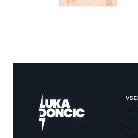
VSE
HOOD
KRAT
KRAT
DODA