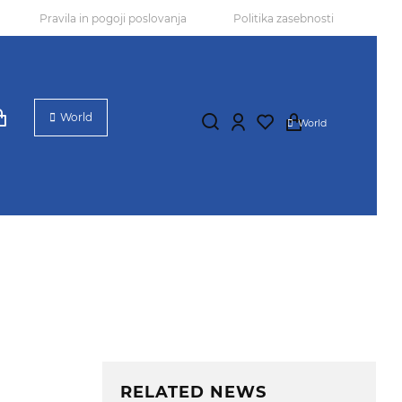
Pravila in pogoji poslovanja
Politika zasebnosti
World
World
RELATED NEWS