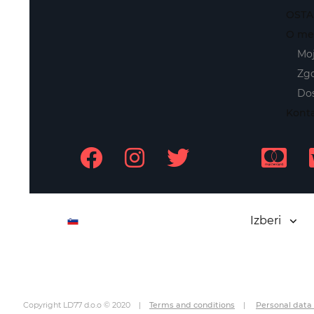
OSTA
O me
Mo
Zg
Dos
Kont
SL
Izberi
Copyright LD77 d.o.o © 2020 |
Terms and conditions
|
Personal data 