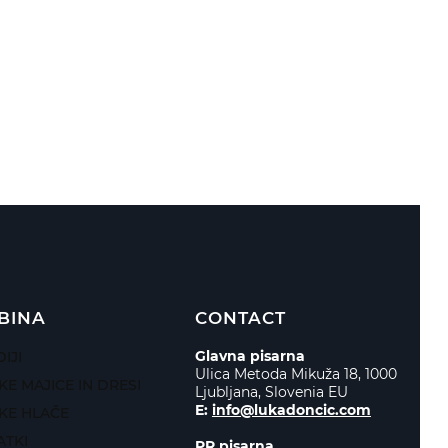
BINA
CONTACT
Glavna pisarna
IJI
Ulica Metoda Mikuža 18, 1000
KE MAJICE IN DRESI
Ljubljana, Slovenia EU
E:
info@lukadoncic.com
KE HLAČE
TKI
PR pisarna