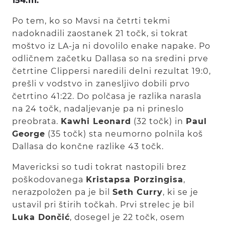
154:111.
Po tem, ko so Mavsi na četrti tekmi
nadoknadili zaostanek 21 točk, si tokrat
moštvo iz LA-ja ni dovolilo enake napake. Po
odličnem začetku Dallasa so na sredini prve
četrtine Clippersi naredili delni rezultat 19:0,
prešli v vodstvo in zanesljivo dobili prvo
četrtino 41:22. Do polčasa je razlika narasla
na 24 točk, nadaljevanje pa ni prineslo
preobrata.
Kawhi Leonard
(32 točk) in
Paul
George
(35 točk) sta neumorno polnila koš
Dallasa do končne razlike 43 točk.
Mavericksi so tudi tokrat nastopili brez
poškodovanega
Kristapsa Porzingisa
,
nerazpoložen pa je bil
Seth Curry
, ki se je
ustavil pri štirih točkah. Prvi strelec je bil
Luka Dončić
, dosegel je 22 točk, osem