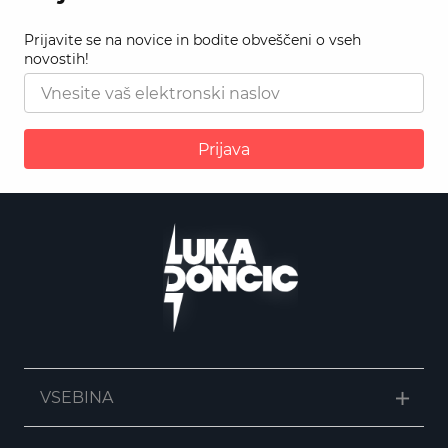
Prijavite se na novice in bodite obveščeni o vseh
novostih!
Prijava
VSEBINA