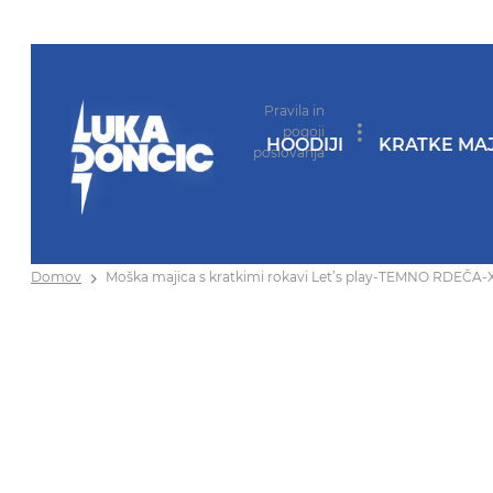
Pravila in
pogoji
HOODIJI
KRATKE MAJ
poslovanja
Domov
Moška majica s kratkimi rokavi Let’s play-TEMNO RDEČA-