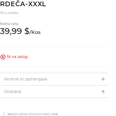
RDEČA-XXXL
Šifra izdelka:
Redna cena
39,
99
$
/
Kos
Ni na zalogi
Vrnitve in zamenjave
Dostava
BREZPLAČNA DOSTAVA NAD 100€