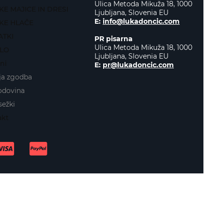
Ulica Metoda Mikuža 18, 1000
KE MAJICE IN DRESI
Ljubljana, Slovenia EU
E:
info@lukadoncic.com
KE HLAČE
TKI
PR pisarna
Ulica Metoda Mikuža 18, 1000
LO
Ljubljana, Slovenia EU
ni
E:
pr@lukadoncic.com
ja zgodba
odovina
ežki
akt