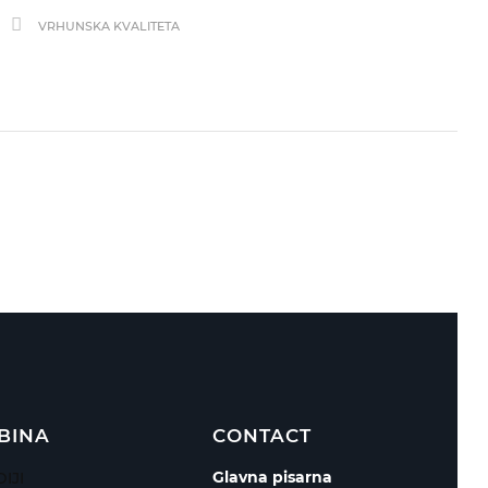
VRHUNSKA KVALITETA
BINA
CONTACT
Glavna pisarna
IJI