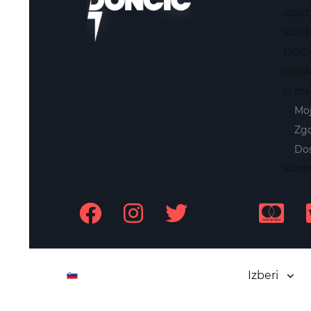
KRAT
KRAT
DODA
OSTA
O me
Mo
Zg
Dos
Kont
SL
Izberi