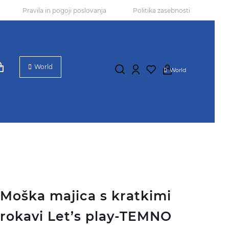
Pravila in pogoji poslovanja
Politika zasebnosti
World
World
Moška majica s kratkimi
rokavi Let’s play-TEMNO