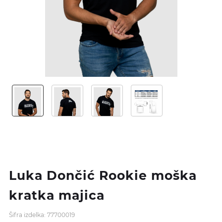
Luka Dončić Rookie moška
kratka majica
Šifra izdelka: 77700019