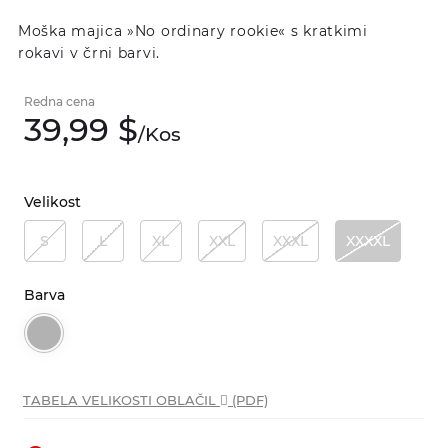
Moška majica »No ordinary rookie« s kratkimi
rokavi v črni barvi.
Redna cena
39,
99
$
/
Kos
Velikost
S
L
XL
XXL
XXXL
XXXXL
Barva
TABELA VELIKOSTI OBLAČIL
(PDF)