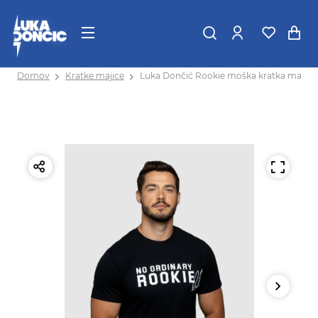
Domov
Kratke majice
Luka Dončić Rookie moška kratka majica