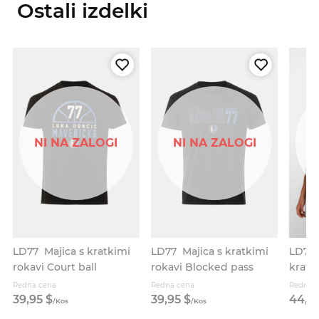
Ostali izdelki
N
NI NA ZALOGI
NI NA ZALOGI
LD77
LD77
Majica s kratkimi
LD77
Majica s kratkimi
kratk
rokavi Court ball
rokavi Blocked pass
#77 (
Redna cena
Redna cena
Redna 
39,
95
$
39,
95
$
44,
9
/
Kos
/
Kos