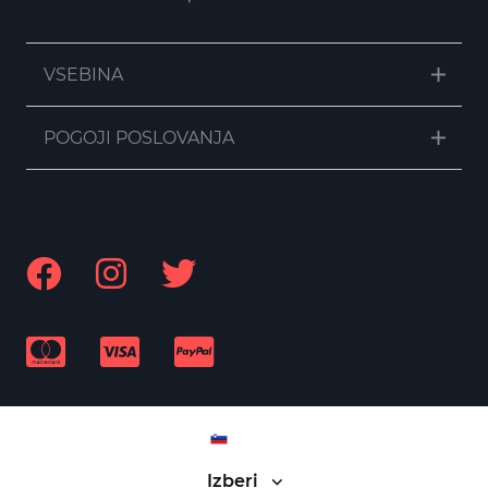
VSEBINA
POGOJI POSLOVANJA
SL
Izberi